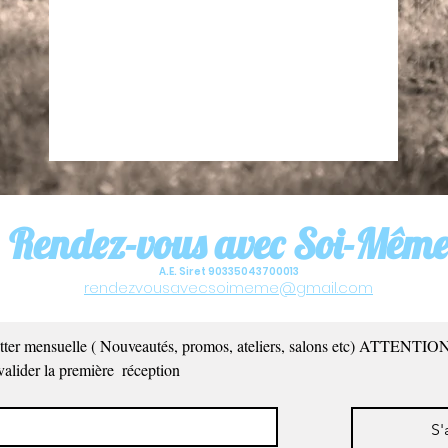
Rendez-vous avec Soi-Mêm
A.E. Siret 90335043700013
rendezvousavecsoimeme@gmail.com
tter mensuelle ( Nouveautés, promos, ateliers, salons etc) ATTENTION 
alider la première  réception
S'