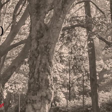
)
u
ier