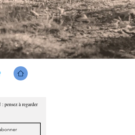
e
: pensez à regarder 
abonner