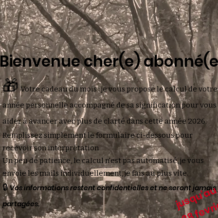
Bienvenue cher(e) abonné(e
🎁
Votre cadeau du mois : je vous propose le calcul de votre
année personnelle accompagné de sa signification pour vous
aider à avancer avec plus de clarté dans cette année 2026.
Remplissez simplement le formulaire ci-dessous pour
recevoir son interprétation
Un peu de patience, le calcul n'est pas automatisé, je vous
envoie les mails individuellement, je fais au plus vite
.
🔒
Vos informations restent confidentielles et ne seront jamais
jusqu'a
28 fevr
partagées.