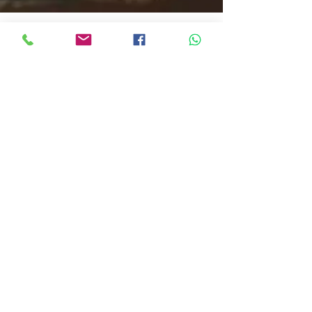
Rendez-vous avec Soi-Même
Home
rendezvousavecsoimeme@gmail.com
S'abonner à la newsletter mensuelle ( 
Nouveautés, promos, ateliers, salons etc) 
ATTENTION : pensez à regarder dans 
vos spams pour valider la première  
réception
Prénom
*
Email
*
Oui, j'accepte de recevoir les mails
*