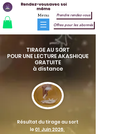
Rendez-vousavec soi
même
Menu
Prendre rendez-vous
Offres pour les abonnés
TIRAGE AU SORT
POUR UNE LECTURE AKASHIQUE
GRATUITE
à distance
Résultat du tirage au sort
le
01 Juin 2026,